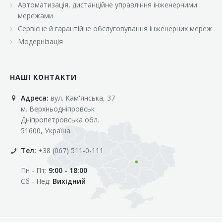
Автоматизація, дистанційне управління інженерними
«Марс»
мережами
«Оптовичок»
Сервісне й гарантійне обслуговування інженерних мереж
Модернізація
«Пік»
«Рост»
НАШІ КОНТАКТИ
«Свіжачок»
Адреса:
вул. Кам'янська, 37
«Сільпо»
м. Верхньодніпровськ
«Фора»
Дніпропетровська обл.
51600, Україна
«Фреш»
Тел:
+38 (067) 511-0-111
«Фуршет»
Пн - Пт:
9:00 - 18:00
«Цент»
Сб - Нед:
Вихідний
«Эко-маркет»
Інші клієнти