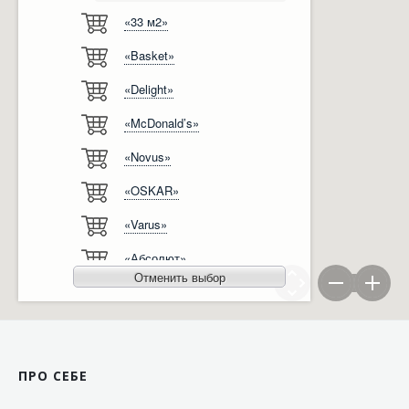
«33 м2»
Відгуки
Автоматизація
«Basket»
Ліцензії, сертифікати, дипломи
Сервіс
«Delight»
Відео
Модернізація
«McDonald’s»
Вакансії
«Novus»
«OSKAR»
«Varus»
«Абсолют»
Отменить выбор
«Агро-Овен»
«АТБ-Маркет»
«Ашан»
ПРО СЕБЕ
«Бімаркет»