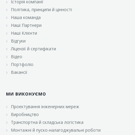
Історія компанії
«Брусничка»
Політика, принципи й цінності
«Велика Кишеня»
Наша команда
Наші Партнери
«Велмарт»
Наші Клієнти
«ВК Select»
Відгуки
Ліцензії й сертифікати
«ВК Експресс»
Відео
«Гуртовня»
Портфоліо
Вакансії
«Дон Марэ»
«Караван»
МИ ВИКОНУЄМО
«Класс»
«Континент»
Проектування інженерних мереж
Виробництво
«Лавина»
Транспортна й складська логістика
«Малинка»
Монтажні й пуско-налагоджувальні роботи