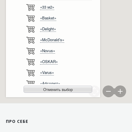
«33 м2»
Відгуки
Автоматизація
«Basket»
Ліцензії, сертифікати, дипломи
Сервіс
«Delight»
Відео
Модернізація
«McDonald’s»
Вакансії
«Novus»
«OSKAR»
«Varus»
«Абсолют»
Отменить выбор
«Агро-Овен»
«АТБ-Маркет»
«Ашан»
ПРО СЕБЕ
«Бімаркет»