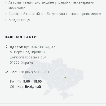
Автоматизація, дистанційне управління інженерними
«Марс»
мережами
«Оптовичок»
Сервісне й гарантійне обслуговування інженерних мереж
Модернізація
«Пік»
«Рост»
НАШІ КОНТАКТИ
«Свіжачок»
Адреса:
вул. Кам'янська, 37
«Сільпо»
м. Верхньодніпровськ
«Фора»
Дніпропетровська обл.
51600, Україна
«Фреш»
Тел:
+38 (067) 511-0-111
«Фуршет»
Пн - Пт:
9:00 - 18:00
«Цент»
Сб - Нед:
Вихідний
«Эко-маркет»
Інші клієнти