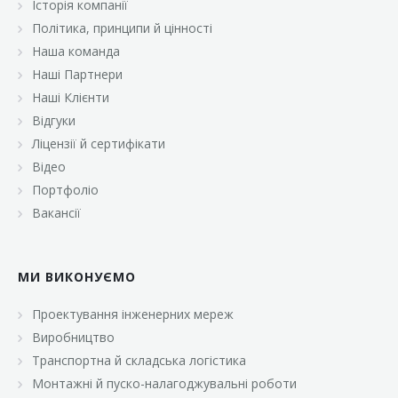
Історія компанії
«Брусничка»
Політика, принципи й цінності
«Велика Кишеня»
Наша команда
Наші Партнери
«Велмарт»
Наші Клієнти
«ВК Select»
Відгуки
Ліцензії й сертифікати
«ВК Експресс»
Відео
«Гуртовня»
Портфоліо
Вакансії
«Дон Марэ»
«Караван»
МИ ВИКОНУЄМО
«Класс»
«Континент»
Проектування інженерних мереж
Виробництво
«Лавина»
Транспортна й складська логістика
«Малинка»
Монтажні й пуско-налагоджувальні роботи