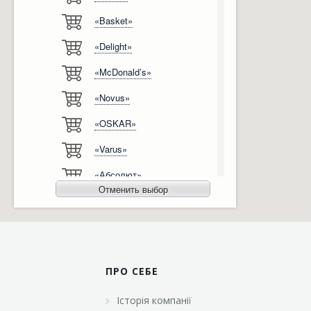
«Basket»
Відгуки
Автоматизація
«Delight»
Ліцензії, сертифікати, дипломи
Сервіс
«McDonald’s»
Відео
Модернізація
«Novus»
Вакансії
«OSKAR»
«Varus»
«Абсолют»
Отменить выбор
«Агро-Овен»
«АТБ-Маркет»
«Ашан»
ПРО СЕБЕ
«Бімаркет»
Історія компанії
«Брусничка»