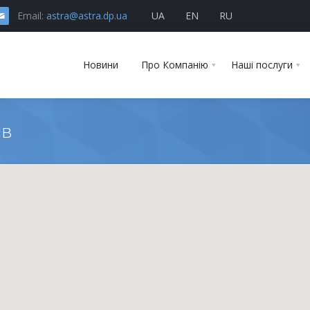
Email:
astra@astra.dp.ua
UA
EN
RU
Новини
Про Компанію
Наші послуги
ів