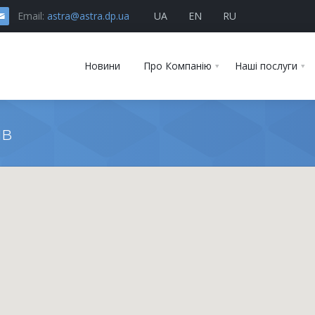
Email:
astra@astra.dp.ua
UA
EN
RU
Новини
Про Компанію
Наші послуги
ів