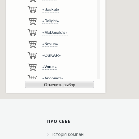
«Basket»
Відгуки
Автоматизація
«Delight»
Ліцензії, сертифікати, дипломи
Сервіс
«McDonald’s»
Відео
Модернізація
«Novus»
Вакансії
«OSKAR»
«Varus»
«Абсолют»
Отменить выбор
«Агро-Овен»
«АТБ-Маркет»
«Ашан»
ПРО СЕБЕ
«Бімаркет»
Історія компанії
«Брусничка»