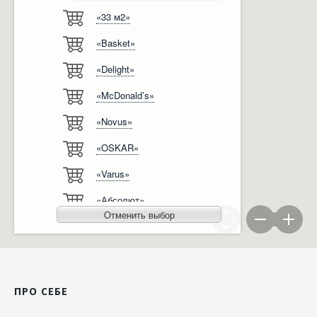
«33 м2»
Відгуки
Автоматизація
«Basket»
Ліцензії, сертифікати, дипломи
Сервіс
«Delight»
Відео
Модернізація
«McDonald’s»
Вакансії
«Novus»
«OSKAR»
«Varus»
«Абсолют»
Отменить выбор
«Агро-Овен»
«АТБ-Маркет»
«Ашан»
ПРО СЕБЕ
«Бімаркет»