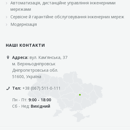
Автоматизація, дистанційне управління інженерними
«Марс»
мережами
«Оптовичок»
Сервісне й гарантійне обслуговування інженерних мереж
Модернізація
«Пік»
«Рост»
НАШІ КОНТАКТИ
«Свіжачок»
Адреса:
вул. Кам'янська, 37
«Сільпо»
м. Верхньодніпровськ
«Фора»
Дніпропетровська обл.
51600, Україна
«Фреш»
Тел:
+38 (067) 511-0-111
«Фуршет»
Пн - Пт:
9:00 - 18:00
«Цент»
Сб - Нед:
Вихідний
«Эко-маркет»
Інші клієнти