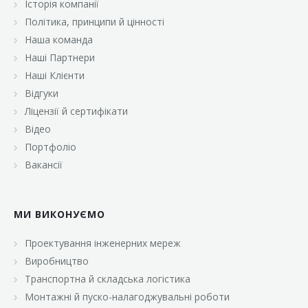
Історія компанії
«Брусничка»
Політика, принципи й цінності
«Велика Кишеня»
Наша команда
Наші Партнери
«Велмарт»
Наші Клієнти
«ВК Select»
Відгуки
Ліцензії й сертифікати
«ВК Експресс»
Відео
«Гуртовня»
Портфоліо
Вакансії
«Дон Марэ»
«Караван»
МИ ВИКОНУЄМО
«Класс»
«Континент»
Проектування інженерних мереж
Виробництво
«Лавина»
Транспортна й складська логістика
«Малинка»
Монтажні й пуско-налагоджувальні роботи