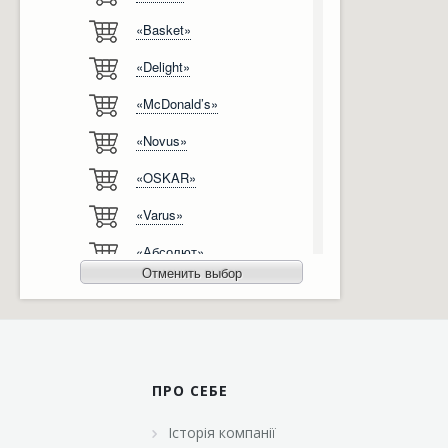
«Basket»
Відгуки
Автоматизація
«Delight»
Ліцензії, сертифікати, дипломи
Сервіс
«McDonald’s»
Відео
Модернізація
«Novus»
Вакансії
«OSKAR»
«Varus»
«Абсолют»
Отменить выбор
«Агро-Овен»
«АТБ-Маркет»
«Ашан»
ПРО СЕБЕ
«Бімаркет»
Історія компанії
«Брусничка»