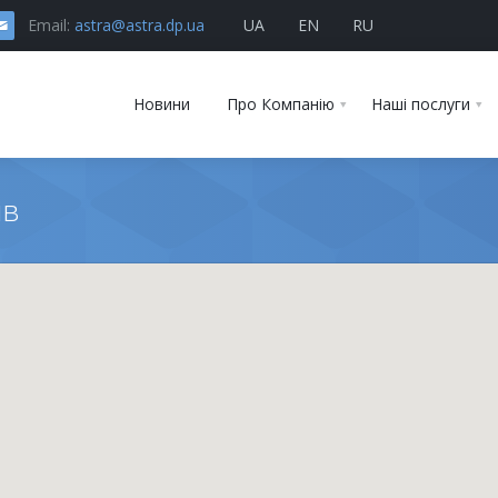
Email:
astra@astra.dp.ua
UA
EN
RU
Новини
Про Компанію
Наші послуги
ів