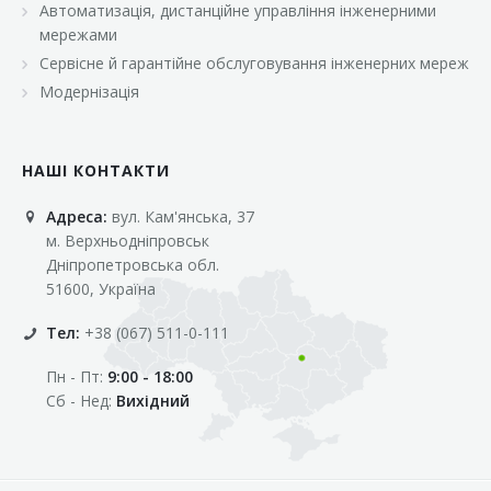
Автоматизація, дистанційне управління інженерними
«Марс»
мережами
«Оптовичок»
Сервісне й гарантійне обслуговування інженерних мереж
Модернізація
«Пік»
«Рост»
НАШІ КОНТАКТИ
«Свіжачок»
Адреса:
вул. Кам'янська, 37
«Сільпо»
м. Верхньодніпровськ
«Фора»
Дніпропетровська обл.
51600, Україна
«Фреш»
Тел:
+38 (067) 511-0-111
«Фуршет»
Пн - Пт:
9:00 - 18:00
«Цент»
Сб - Нед:
Вихідний
«Эко-маркет»
Інші клієнти