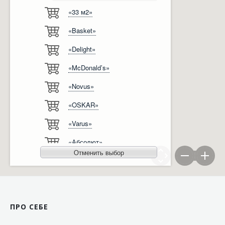
«33 м2»
Відгуки
Автоматизація
«Basket»
Ліцензії, сертифікати, дипломи
Сервіс
«Delight»
Відео
Модернізація
«McDonald’s»
Вакансії
«Novus»
«OSKAR»
«Varus»
«Абсолют»
Отменить выбор
«Агро-Овен»
«АТБ-Маркет»
«Ашан»
ПРО СЕБЕ
«Бімаркет»