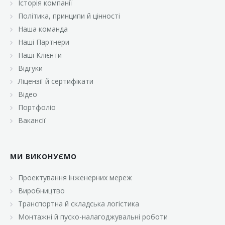
Історія компанії
«Брусничка»
Політика, принципи й цінності
«Велика Кишеня»
Наша команда
Наші Партнери
«Велмарт»
Наші Клієнти
«ВК Select»
Відгуки
Ліцензії й сертифікати
«ВК Експресс»
Відео
«Гуртовня»
Портфоліо
Вакансії
«Дон Марэ»
«Караван»
МИ ВИКОНУЄМО
«Класс»
«Континент»
Проектування інженерних мереж
Виробництво
«Лавина»
Транспортна й складська логістика
«Малинка»
Монтажні й пуско-налагоджувальні роботи