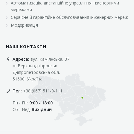
Автоматизація, дистанційне управління інженерними
«Марс»
мережами
«Оптовичок»
Сервісне й гарантійне обслуговування інженерних мереж
Модернізація
«Пік»
«Рост»
НАШІ КОНТАКТИ
«Свіжачок»
Адреса:
вул. Кам'янська, 37
«Сільпо»
м. Верхньодніпровськ
«Фора»
Дніпропетровська обл.
51600, Україна
«Фреш»
Тел:
+38 (067) 511-0-111
«Фуршет»
Пн - Пт:
9:00 - 18:00
«Цент»
Сб - Нед:
Вихідний
«Эко-маркет»
Інші клієнти