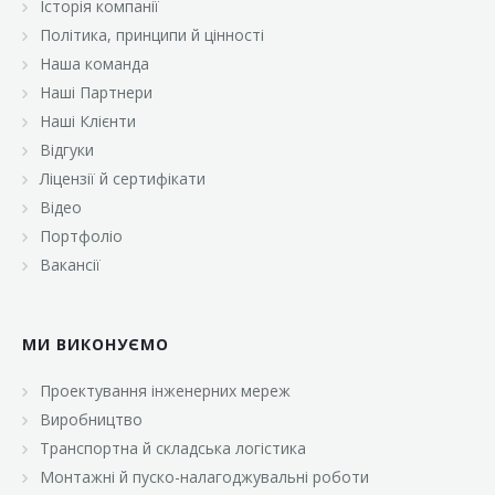
Історія компанії
«Брусничка»
Політика, принципи й цінності
«Велика Кишеня»
Наша команда
Наші Партнери
«Велмарт»
Наші Клієнти
«ВК Select»
Відгуки
Ліцензії й сертифікати
«ВК Експресс»
Відео
«Гуртовня»
Портфоліо
Вакансії
«Дон Марэ»
«Караван»
МИ ВИКОНУЄМО
«Класс»
«Континент»
Проектування інженерних мереж
Виробництво
«Лавина»
Транспортна й складська логістика
«Малинка»
Монтажні й пуско-налагоджувальні роботи