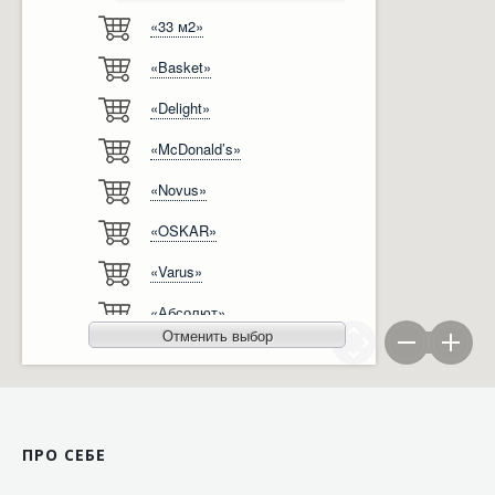
«33 м2»
Відгуки
Автоматизація
«Basket»
Ліцензії, сертифікати, дипломи
Сервіс
«Delight»
Відео
Модернізація
«McDonald’s»
Вакансії
«Novus»
«OSKAR»
«Varus»
«Абсолют»
Отменить выбор
«Агро-Овен»
«АТБ-Маркет»
«Ашан»
ПРО СЕБЕ
«Бімаркет»