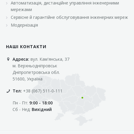
Автоматизація, дистанційне управління інженерними
«Марс»
мережами
«Оптовичок»
Сервісне й гарантійне обслуговування інженерних мереж
Модернізація
«Пік»
«Рост»
НАШІ КОНТАКТИ
«Свіжачок»
Адреса:
вул. Кам'янська, 37
«Сільпо»
м. Верхньодніпровськ
«Фора»
Дніпропетровська обл.
51600, Україна
«Фреш»
Тел:
+38 (067) 511-0-111
«Фуршет»
Пн - Пт:
9:00 - 18:00
«Цент»
Сб - Нед:
Вихідний
«Эко-маркет»
Інші клієнти