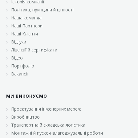
Історія компанії
«Брусничка»
Політика, принципи й цінності
«Велика Кишеня»
Наша команда
Наші Партнери
«Велмарт»
Наші Клієнти
«ВК Select»
Відгуки
Ліцензії й сертифікати
«ВК Експресс»
Відео
«Гуртовня»
Портфоліо
Вакансії
«Дон Марэ»
«Караван»
МИ ВИКОНУЄМО
«Класс»
«Континент»
Проектування інженерних мереж
Виробництво
«Лавина»
Транспортна й складська логістика
«Малинка»
Монтажні й пуско-налагоджувальні роботи