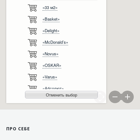
«33 м2»
Відгуки
Автоматизація
«Basket»
Ліцензії, сертифікати, дипломи
Сервіс
«Delight»
Відео
Модернізація
«McDonald’s»
Вакансії
«Novus»
«OSKAR»
«Varus»
«Абсолют»
Отменить выбор
«Агро-Овен»
«АТБ-Маркет»
«Ашан»
ПРО СЕБЕ
«Бімаркет»