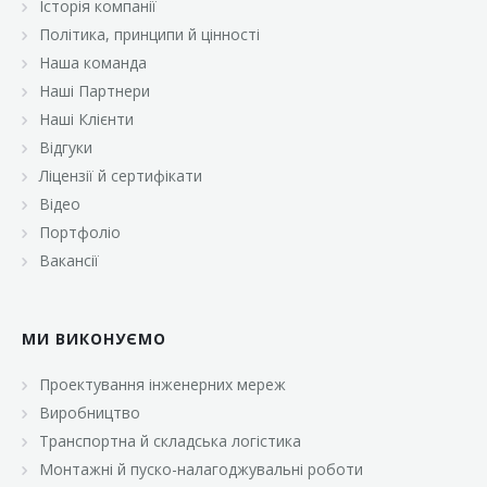
Історія компанії
«Брусничка»
Політика, принципи й цінності
«Велика Кишеня»
Наша команда
Наші Партнери
«Велмарт»
Наші Клієнти
«ВК Select»
Відгуки
Ліцензії й сертифікати
«ВК Експресс»
Відео
«Гуртовня»
Портфоліо
Вакансії
«Дон Марэ»
«Караван»
МИ ВИКОНУЄМО
«Класс»
«Континент»
Проектування інженерних мереж
Виробництво
«Лавина»
Транспортна й складська логістика
«Малинка»
Монтажні й пуско-налагоджувальні роботи