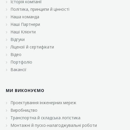
Історія компанії
«Брусничка»
Політика, принципи й цінності
«Велика Кишеня»
Наша команда
Наші Партнери
«Велмарт»
Наші Клієнти
«ВК Select»
Відгуки
Ліцензії й сертифікати
«ВК Експресс»
Відео
«Гуртовня»
Портфоліо
Вакансії
«Дон Марэ»
«Караван»
МИ ВИКОНУЄМО
«Класс»
«Континент»
Проектування інженерних мереж
Виробництво
«Лавина»
Транспортна й складська логістика
«Малинка»
Монтажні й пуско-налагоджувальні роботи