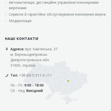
Автоматизація, дистанційне управління інженерними
«Марс»
мережами
«Оптовичок»
Сервісне й гарантійне обслуговування інженерних мереж
Модернізація
«Пік»
«Рост»
НАШІ КОНТАКТИ
«Свіжачок»
Адреса:
вул. Кам'янська, 37
«Сільпо»
м. Верхньодніпровськ
«Фора»
Дніпропетровська обл.
51600, Україна
«Фреш»
Тел:
+38 (067) 511-0-111
«Фуршет»
Пн - Пт:
9:00 - 18:00
«Цент»
Сб - Нед:
Вихідний
«Эко-маркет»
Інші клієнти