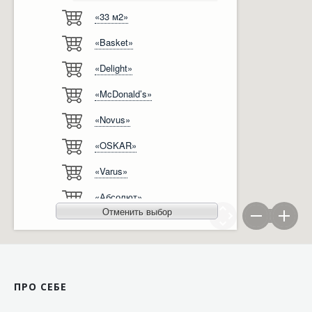
«33 м2»
Відгуки
Автоматизація
«Basket»
Ліцензії, сертифікати, дипломи
Сервіс
«Delight»
Відео
Модернізація
«McDonald’s»
Вакансії
«Novus»
«OSKAR»
«Varus»
«Абсолют»
Отменить выбор
«Агро-Овен»
«АТБ-Маркет»
«Ашан»
ПРО СЕБЕ
«Бімаркет»