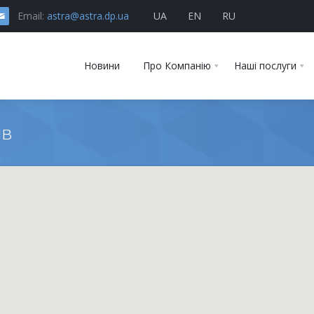
Email:
astra@astra.dp.ua
UA
EN
RU
Новини
Про Компанію
Наші послуги
ів