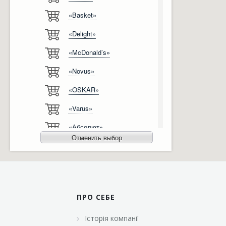
«Basket»
Відгуки
Автоматизація
«Delight»
Ліцензії, сертифікати, дипломи
Сервіс
«McDonald’s»
Відео
Модернізація
«Novus»
Вакансії
«OSKAR»
«Varus»
«Абсолют»
Отменить выбор
«Агро-Овен»
«АТБ-Маркет»
«Ашан»
ПРО СЕБЕ
«Бімаркет»
Історія компанії
«Брусничка»