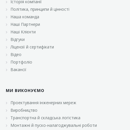
Історія компанії
«Брусничка»
Політика, принципи й цінності
«Велика Кишеня»
Наша команда
Наші Партнери
«Велмарт»
Наші Клієнти
«ВК Select»
Відгуки
Ліцензії й сертифікати
«ВК Експресс»
Відео
«Гуртовня»
Портфоліо
Вакансії
«Дон Марэ»
«Караван»
МИ ВИКОНУЄМО
«Класс»
«Континент»
Проектування інженерних мереж
Виробництво
«Лавина»
Транспортна й складська логістика
«Малинка»
Монтажні й пуско-налагоджувальні роботи