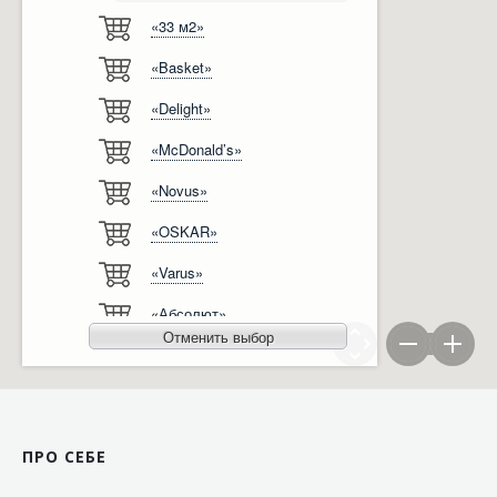
«33 м2»
Відгуки
Автоматизація
«Basket»
Ліцензії, сертифікати, дипломи
Сервіс
«Delight»
Відео
Модернізація
«McDonald’s»
Вакансії
«Novus»
«OSKAR»
«Varus»
«Абсолют»
Отменить выбор
«Агро-Овен»
«АТБ-Маркет»
«Ашан»
ПРО СЕБЕ
«Бімаркет»