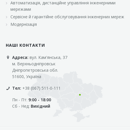
Автоматизація, дистанційне управління інженерними
«Марс»
мережами
«Оптовичок»
Сервісне й гарантійне обслуговування інженерних мереж
Модернізація
«Пік»
«Рост»
НАШІ КОНТАКТИ
«Свіжачок»
Адреса:
вул. Кам'янська, 37
«Сільпо»
м. Верхньодніпровськ
«Фора»
Дніпропетровська обл.
51600, Україна
«Фреш»
Тел:
+38 (067) 511-0-111
«Фуршет»
Пн - Пт:
9:00 - 18:00
«Цент»
Сб - Нед:
Вихідний
«Эко-маркет»
Інші клієнти