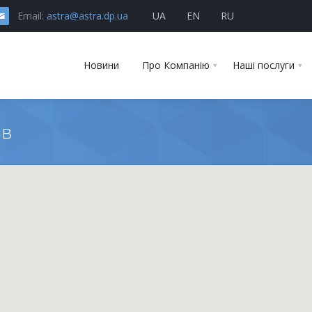
Email:
astra@astra.dp.ua
UA
EN
RU
Новини
Про Компанію
Наші послуги
ів