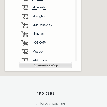
«Basket»
Відгуки
Автоматизація
«Delight»
Ліцензії, сертифікати, дипломи
Сервіс
«McDonald’s»
Відео
Модернізація
«Novus»
Вакансії
«OSKAR»
«Varus»
«Абсолют»
Отменить выбор
«Агро-Овен»
«АТБ-Маркет»
«Ашан»
ПРО СЕБЕ
«Бімаркет»
Історія компанії
«Брусничка»