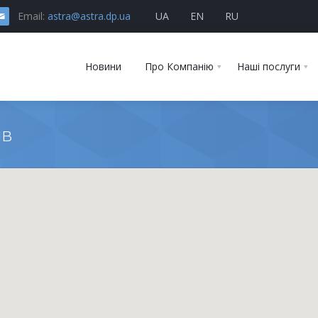
Email:
astra@astra.dp.ua
UA
EN
RU
Новини
Про Компанію
Наші послуги
ів