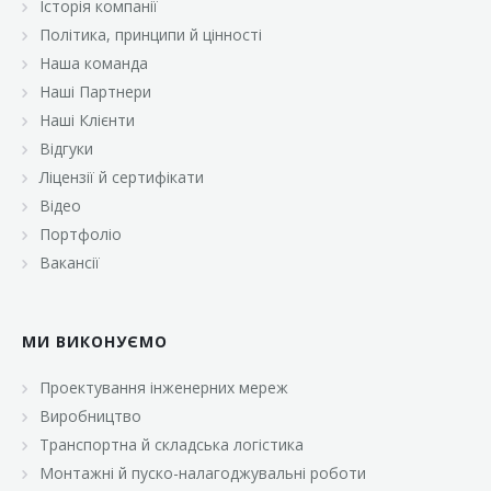
Історія компанії
«Брусничка»
Політика, принципи й цінності
«Велика Кишеня»
Наша команда
Наші Партнери
«Велмарт»
Наші Клієнти
«ВК Select»
Відгуки
Ліцензії й сертифікати
«ВК Експресс»
Відео
«Гуртовня»
Портфоліо
Вакансії
«Дон Марэ»
«Караван»
МИ ВИКОНУЄМО
«Класс»
«Континент»
Проектування інженерних мереж
Виробництво
«Лавина»
Транспортна й складська логістика
«Малинка»
Монтажні й пуско-налагоджувальні роботи