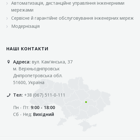
Автоматизація, дистанційне управління інженерними
«Марс»
мережами
«Оптовичок»
Сервісне й гарантійне обслуговування інженерних мереж
Модернізація
«Пік»
«Рост»
НАШІ КОНТАКТИ
«Свіжачок»
Адреса:
вул. Кам'янська, 37
«Сільпо»
м. Верхньодніпровськ
«Фора»
Дніпропетровська обл.
51600, Україна
«Фреш»
Тел:
+38 (067) 511-0-111
«Фуршет»
Пн - Пт:
9:00 - 18:00
«Цент»
Сб - Нед:
Вихідний
«Эко-маркет»
Інші клієнти