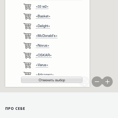
«33 м2»
Відгуки
Автоматизація
«Basket»
Ліцензії, сертифікати, дипломи
Сервіс
«Delight»
Відео
Модернізація
«McDonald’s»
Вакансії
«Novus»
«OSKAR»
«Varus»
«Абсолют»
Отменить выбор
«Агро-Овен»
«АТБ-Маркет»
«Ашан»
ПРО СЕБЕ
«Бімаркет»