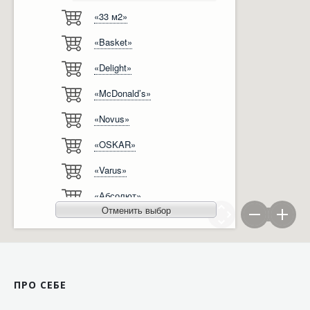
«33 м2»
Відгуки
Автоматизація
«Basket»
Ліцензії, сертифікати, дипломи
Сервіс
«Delight»
Відео
Модернізація
«McDonald’s»
Вакансії
«Novus»
«OSKAR»
«Varus»
«Абсолют»
Отменить выбор
«Агро-Овен»
«АТБ-Маркет»
«Ашан»
ПРО СЕБЕ
«Бімаркет»