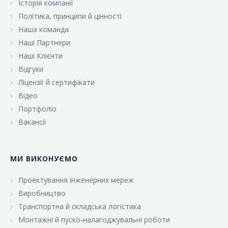
Історія компанії
«Брусничка»
Політика, принципи й цінності
«Велика Кишеня»
Наша команда
Наші Партнери
«Велмарт»
Наші Клієнти
«ВК Select»
Відгуки
Ліцензії й сертифікати
«ВК Експресс»
Відео
«Гуртовня»
Портфоліо
Вакансії
«Дон Марэ»
«Караван»
МИ ВИКОНУЄМО
«Класс»
«Континент»
Проектування інженерних мереж
Виробництво
«Лавина»
Транспортна й складська логістика
«Малинка»
Монтажні й пуско-налагоджувальні роботи