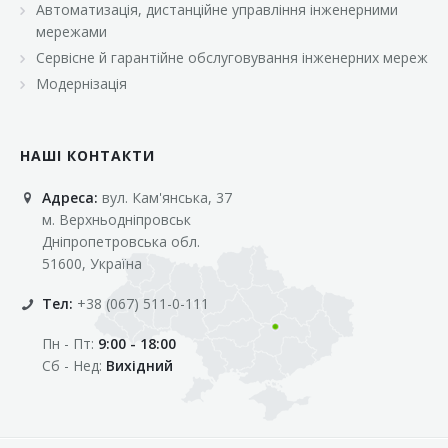
Автоматизація, дистанційне управління інженерними
«Марс»
мережами
«Оптовичок»
Сервісне й гарантійне обслуговування інженерних мереж
Модернізація
«Пік»
«Рост»
НАШІ КОНТАКТИ
«Свіжачок»
Адреса:
вул. Кам'янська, 37
«Сільпо»
м. Верхньодніпровськ
«Фора»
Дніпропетровська обл.
51600, Україна
«Фреш»
Тел:
+38 (067) 511-0-111
«Фуршет»
Пн - Пт:
9:00 - 18:00
«Цент»
Сб - Нед:
Вихідний
«Эко-маркет»
Інші клієнти