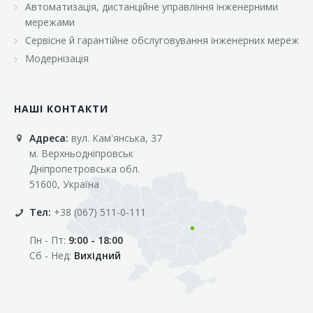
Автоматизація, дистанційне управління інженерними
«Марс»
мережами
«Оптовичок»
Сервісне й гарантійне обслуговування інженерних мереж
Модернізація
«Пік»
«Рост»
НАШІ КОНТАКТИ
«Свіжачок»
Адреса:
вул. Кам'янська, 37
«Сільпо»
м. Верхньодніпровськ
«Фора»
Дніпропетровська обл.
51600, Україна
«Фреш»
Тел:
+38 (067) 511-0-111
«Фуршет»
Пн - Пт:
9:00 - 18:00
«Цент»
Сб - Нед:
Вихідний
«Эко-маркет»
Інші клієнти