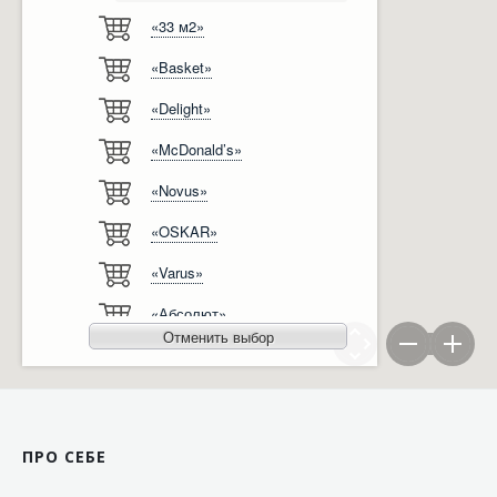
«33 м2»
Відгуки
Автоматизація
«Basket»
Ліцензії, сертифікати, дипломи
Сервіс
«Delight»
Відео
Модернізація
«McDonald’s»
Вакансії
«Novus»
«OSKAR»
«Varus»
«Абсолют»
Отменить выбор
«Агро-Овен»
«АТБ-Маркет»
«Ашан»
ПРО СЕБЕ
«Бімаркет»