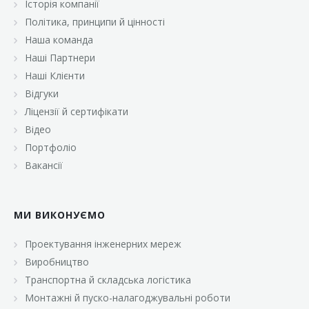
Історія компанії
«Брусничка»
Політика, принципи й цінності
«Велика Кишеня»
Наша команда
Наші Партнери
«Велмарт»
Наші Клієнти
«ВК Select»
Відгуки
Ліцензії й сертифікати
«ВК Експресс»
Відео
«Гуртовня»
Портфоліо
Вакансії
«Дон Марэ»
«Караван»
МИ ВИКОНУЄМО
«Класс»
«Континент»
Проектування інженерних мереж
Виробництво
«Лавина»
Транспортна й складська логістика
«Малинка»
Монтажні й пуско-налагоджувальні роботи