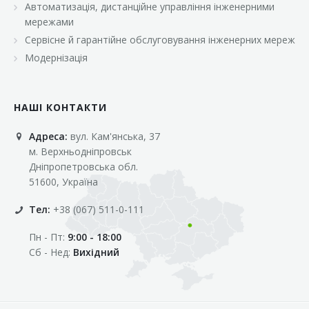
Автоматизація, дистанційне управління інженерними
«Марс»
мережами
«Оптовичок»
Сервісне й гарантійне обслуговування інженерних мереж
Модернізація
«Пік»
«Рост»
НАШІ КОНТАКТИ
«Свіжачок»
Адреса:
вул. Кам'янська, 37
«Сільпо»
м. Верхньодніпровськ
«Фора»
Дніпропетровська обл.
51600, Україна
«Фреш»
Тел:
+38 (067) 511-0-111
«Фуршет»
Пн - Пт:
9:00 - 18:00
«Цент»
Сб - Нед:
Вихідний
«Эко-маркет»
Інші клієнти