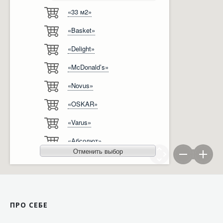
«33 м2»
Відгуки
Автоматизація
«Basket»
Ліцензії, сертифікати, дипломи
Сервіс
«Delight»
Відео
Модернізація
«McDonald’s»
Вакансії
«Novus»
«OSKAR»
«Varus»
«Абсолют»
Отменить выбор
«Агро-Овен»
«АТБ-Маркет»
«Ашан»
ПРО СЕБЕ
«Бімаркет»