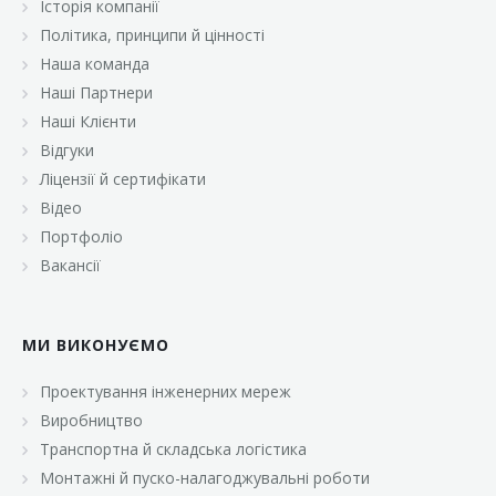
Історія компанії
«Брусничка»
Політика, принципи й цінності
«Велика Кишеня»
Наша команда
Наші Партнери
«Велмарт»
Наші Клієнти
«ВК Select»
Відгуки
Ліцензії й сертифікати
«ВК Експресс»
Відео
«Гуртовня»
Портфоліо
Вакансії
«Дон Марэ»
«Караван»
МИ ВИКОНУЄМО
«Класс»
«Континент»
Проектування інженерних мереж
Виробництво
«Лавина»
Транспортна й складська логістика
«Малинка»
Монтажні й пуско-налагоджувальні роботи