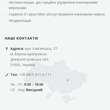
Автоматизація, дистанційне управління інженерними
«Марс»
мережами
«Оптовичок»
Сервісне й гарантійне обслуговування інженерних мереж
Модернізація
«Пік»
«Рост»
НАШІ КОНТАКТИ
«Свіжачок»
Адреса:
вул. Кам'янська, 37
«Сільпо»
м. Верхньодніпровськ
«Фора»
Дніпропетровська обл.
51600, Україна
«Фреш»
Тел:
+38 (067) 511-0-111
«Фуршет»
Пн - Пт:
9:00 - 18:00
«Цент»
Сб - Нед:
Вихідний
«Эко-маркет»
Інші клієнти