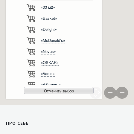
«33 м2»
Відгуки
Автоматизація
«Basket»
Ліцензії, сертифікати, дипломи
Сервіс
«Delight»
Відео
Модернізація
«McDonald’s»
Вакансії
«Novus»
«OSKAR»
«Varus»
«Абсолют»
Отменить выбор
«Агро-Овен»
«АТБ-Маркет»
«Ашан»
ПРО СЕБЕ
«Бімаркет»