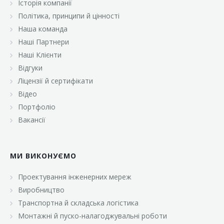
Історія компанії
«Брусничка»
Політика, принципи й цінності
«Велика Кишеня»
Наша команда
Наші Партнери
«Велмарт»
Наші Клієнти
«ВК Select»
Відгуки
Ліцензії й сертифікати
«ВК Експресс»
Відео
«Гуртовня»
Портфоліо
Вакансії
«Дон Марэ»
«Караван»
МИ ВИКОНУЄМО
«Класс»
«Континент»
Проектування інженерних мереж
Виробництво
«Лавина»
Транспортна й складська логістика
«Малинка»
Монтажні й пуско-налагоджувальні роботи