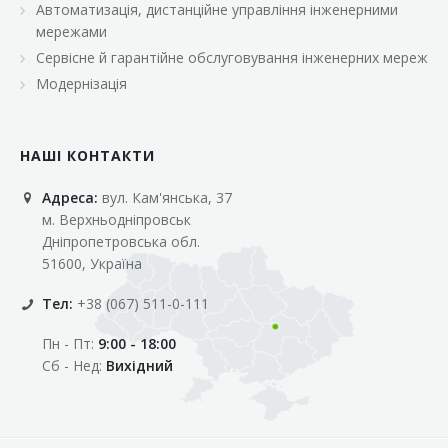
Автоматизація, дистанційне управління інженерними
«Марс»
мережами
«Оптовичок»
Сервісне й гарантійне обслуговування інженерних мереж
Модернізація
«Пік»
«Рост»
НАШІ КОНТАКТИ
«Свіжачок»
Адреса:
вул. Кам'янська, 37
«Сільпо»
м. Верхньодніпровськ
«Фора»
Дніпропетровська обл.
51600, Україна
«Фреш»
Тел:
+38 (067) 511-0-111
«Фуршет»
Пн - Пт:
9:00 - 18:00
«Цент»
Сб - Нед:
Вихідний
«Эко-маркет»
Інші клієнти