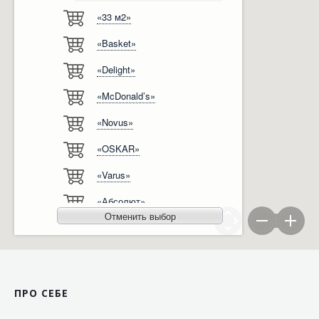
«33 м2»
Відгуки
Автоматизація
«Basket»
Ліцензії, сертифікати, дипломи
Сервіс
«Delight»
Відео
Модернізація
«McDonald’s»
Вакансії
«Novus»
«OSKAR»
«Varus»
«Абсолют»
Отменить выбор
«Агро-Овен»
«АТБ-Маркет»
«Ашан»
ПРО СЕБЕ
«Бімаркет»