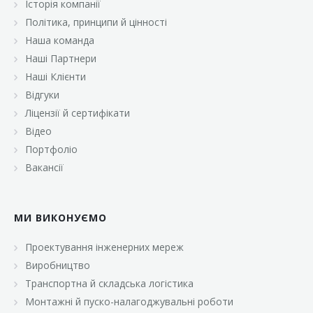
Історія компанії
«Брусничка»
Політика, принципи й цінності
«Велика Кишеня»
Наша команда
Наші Партнери
«Велмарт»
Наші Клієнти
«ВК Select»
Відгуки
Ліцензії й сертифікати
«ВК Експресс»
Відео
«Гуртовня»
Портфоліо
Вакансії
«Дон Марэ»
«Караван»
МИ ВИКОНУЄМО
«Класс»
«Континент»
Проектування інженерних мереж
Виробництво
«Лавина»
Транспортна й складська логістика
«Малинка»
Монтажні й пуско-налагоджувальні роботи