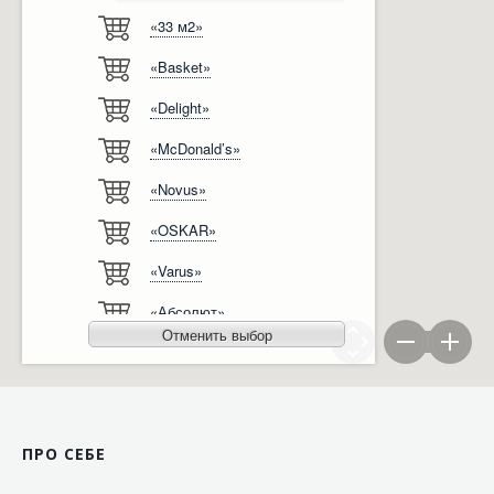
«33 м2»
Відгуки
Автоматизація
«Basket»
Ліцензії, сертифікати, дипломи
Сервіс
«Delight»
Відео
Модернізація
«McDonald’s»
Вакансії
«Novus»
«OSKAR»
«Varus»
«Абсолют»
Отменить выбор
«Агро-Овен»
«АТБ-Маркет»
«Ашан»
ПРО СЕБЕ
«Бімаркет»