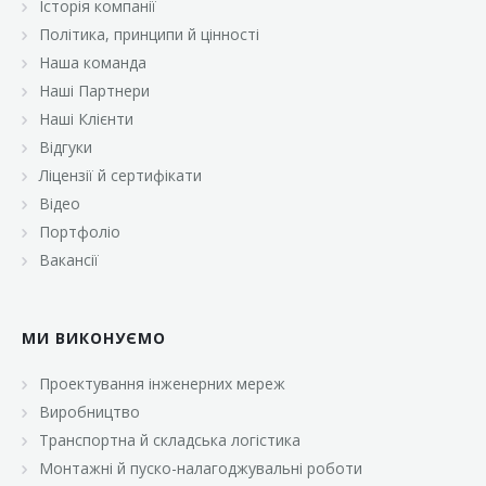
Історія компанії
«Брусничка»
Політика, принципи й цінності
«Велика Кишеня»
Наша команда
Наші Партнери
«Велмарт»
Наші Клієнти
«ВК Select»
Відгуки
Ліцензії й сертифікати
«ВК Експресс»
Відео
«Гуртовня»
Портфоліо
Вакансії
«Дон Марэ»
«Караван»
МИ ВИКОНУЄМО
«Класс»
«Континент»
Проектування інженерних мереж
Виробництво
«Лавина»
Транспортна й складська логістика
«Малинка»
Монтажні й пуско-налагоджувальні роботи