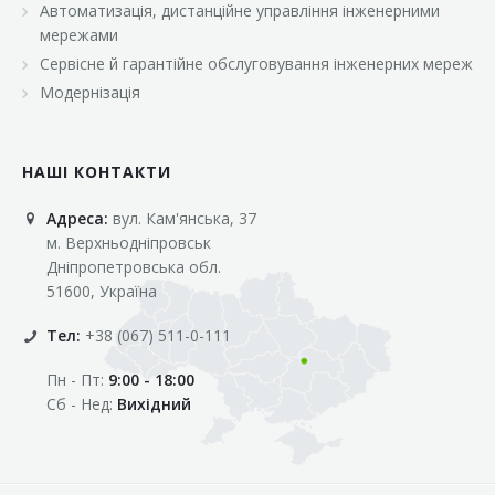
Автоматизація, дистанційне управління інженерними
«Марс»
мережами
«Оптовичок»
Сервісне й гарантійне обслуговування інженерних мереж
Модернізація
«Пік»
«Рост»
НАШІ КОНТАКТИ
«Свіжачок»
Адреса:
вул. Кам'янська, 37
«Сільпо»
м. Верхньодніпровськ
«Фора»
Дніпропетровська обл.
51600, Україна
«Фреш»
Тел:
+38 (067) 511-0-111
«Фуршет»
Пн - Пт:
9:00 - 18:00
«Цент»
Сб - Нед:
Вихідний
«Эко-маркет»
Інші клієнти