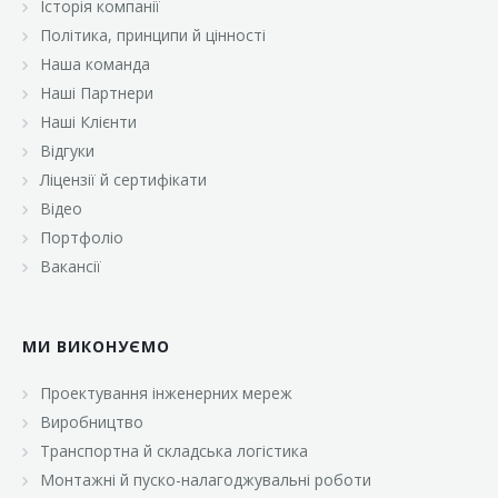
Історія компанії
«Брусничка»
Політика, принципи й цінності
«Велика Кишеня»
Наша команда
Наші Партнери
«Велмарт»
Наші Клієнти
«ВК Select»
Відгуки
Ліцензії й сертифікати
«ВК Експресс»
Відео
«Гуртовня»
Портфоліо
Вакансії
«Дон Марэ»
«Караван»
МИ ВИКОНУЄМО
«Класс»
«Континент»
Проектування інженерних мереж
Виробництво
«Лавина»
Транспортна й складська логістика
«Малинка»
Монтажні й пуско-налагоджувальні роботи