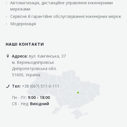
Автоматизація, дистанційне управління інженерними
«Марс»
мережами
«Оптовичок»
Сервісне й гарантійне обслуговування інженерних мереж
Модернізація
«Пік»
«Рост»
НАШІ КОНТАКТИ
«Свіжачок»
Адреса:
вул. Кам'янська, 37
«Сільпо»
м. Верхньодніпровськ
«Фора»
Дніпропетровська обл.
51600, Україна
«Фреш»
Тел:
+38 (067) 511-0-111
«Фуршет»
Пн - Пт:
9:00 - 18:00
«Цент»
Сб - Нед:
Вихідний
«Эко-маркет»
Інші клієнти