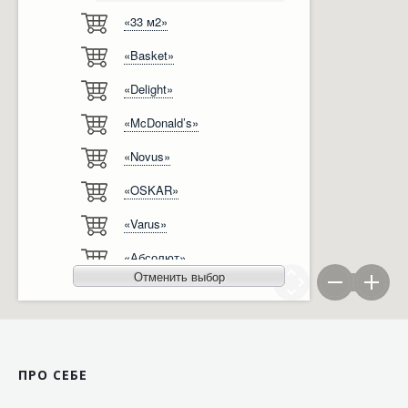
«33 м2»
Відгуки
Автоматизація
«Basket»
Ліцензії, сертифікати, дипломи
Сервіс
«Delight»
Відео
Модернізація
«McDonald’s»
Вакансії
«Novus»
«OSKAR»
«Varus»
«Абсолют»
Отменить выбор
«Агро-Овен»
«АТБ-Маркет»
«Ашан»
ПРО СЕБЕ
«Бімаркет»