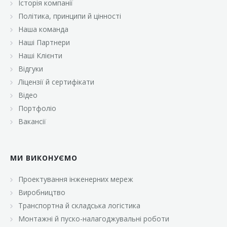
Історія компанії
«Брусничка»
Політика, принципи й цінності
«Велика Кишеня»
Наша команда
Наші Партнери
«Велмарт»
Наші Клієнти
«ВК Select»
Відгуки
Ліцензії й сертифікати
«ВК Експресс»
Відео
«Гуртовня»
Портфоліо
Вакансії
«Дон Марэ»
«Караван»
МИ ВИКОНУЄМО
«Класс»
«Континент»
Проектування інженерних мереж
Виробництво
«Лавина»
Транспортна й складська логістика
«Малинка»
Монтажні й пуско-налагоджувальні роботи