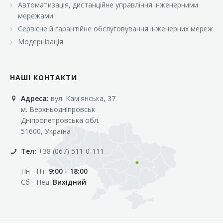
Автоматизація, дистанційне управління інженерними
«Марс»
мережами
«Оптовичок»
Сервісне й гарантійне обслуговування інженерних мереж
Модернізація
«Пік»
«Рост»
НАШІ КОНТАКТИ
«Свіжачок»
Адреса:
вул. Кам'янська, 37
«Сільпо»
м. Верхньодніпровськ
«Фора»
Дніпропетровська обл.
51600, Україна
«Фреш»
Тел:
+38 (067) 511-0-111
«Фуршет»
Пн - Пт:
9:00 - 18:00
«Цент»
Сб - Нед:
Вихідний
«Эко-маркет»
Інші клієнти