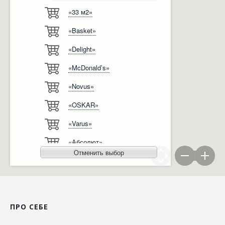
«33 м2»
Відгуки
Автоматизація
«Basket»
Ліцензії, сертифікати, дипломи
Сервіс
«Delight»
Відео
Модернізація
«McDonald’s»
Вакансії
«Novus»
«OSKAR»
«Varus»
«Абсолют»
Отменить выбор
«Агро-Овен»
«АТБ-Маркет»
«Ашан»
ПРО СЕБЕ
«Бімаркет»