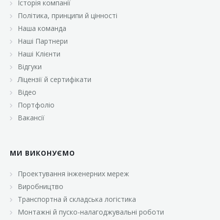
Історія компанії
«Брусничка»
Політика, принципи й цінності
«Велика Кишеня»
Наша команда
Наші Партнери
«Велмарт»
Наші Клієнти
«ВК Select»
Відгуки
Ліцензії й сертифікати
«ВК Експресс»
Відео
«Гуртовня»
Портфоліо
Вакансії
«Дон Марэ»
«Караван»
МИ ВИКОНУЄМО
«Класс»
«Континент»
Проектування інженерних мереж
Виробництво
«Лавина»
Транспортна й складська логістика
«Малинка»
Монтажні й пуско-налагоджувальні роботи