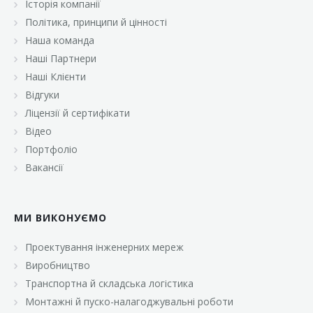
Історія компанії
«Брусничка»
Політика, принципи й цінності
«Велика Кишеня»
Наша команда
Наші Партнери
«Велмарт»
Наші Клієнти
«ВК Select»
Відгуки
Ліцензії й сертифікати
«ВК Експресс»
Відео
«Гуртовня»
Портфоліо
Вакансії
«Дон Марэ»
«Караван»
МИ ВИКОНУЄМО
«Класс»
«Континент»
Проектування інженерних мереж
Виробництво
«Лавина»
Транспортна й складська логістика
«Малинка»
Монтажні й пуско-налагоджувальні роботи