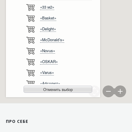
«33 м2»
Відгуки
Автоматизація
«Basket»
Ліцензії, сертифікати, дипломи
Сервіс
«Delight»
Відео
Модернізація
«McDonald’s»
Вакансії
«Novus»
«OSKAR»
«Varus»
«Абсолют»
Отменить выбор
«Агро-Овен»
«АТБ-Маркет»
«Ашан»
ПРО СЕБЕ
«Бімаркет»