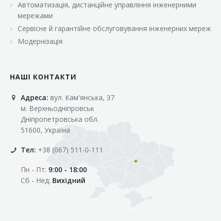
Автоматизація, дистанційне управління інженерними
«Марс»
мережами
«Оптовичок»
Сервісне й гарантійне обслуговування інженерних мереж
Модернізація
«Пік»
«Рост»
НАШІ КОНТАКТИ
«Свіжачок»
Адреса:
вул. Кам'янська, 37
«Сільпо»
м. Верхньодніпровськ
«Фора»
Дніпропетровська обл.
51600, Україна
«Фреш»
Тел:
+38 (067) 511-0-111
«Фуршет»
Пн - Пт:
9:00 - 18:00
«Цент»
Сб - Нед:
Вихідний
«Эко-маркет»
Інші клієнти