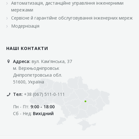
Автоматизація, дистанційне управління інженерними
«Марс»
мережами
«Оптовичок»
Сервісне й гарантійне обслуговування інженерних мереж
Модернізація
«Пік»
«Рост»
НАШІ КОНТАКТИ
«Свіжачок»
Адреса:
вул. Кам'янська, 37
«Сільпо»
м. Верхньодніпровськ
«Фора»
Дніпропетровська обл.
51600, Україна
«Фреш»
Тел:
+38 (067) 511-0-111
«Фуршет»
Пн - Пт:
9:00 - 18:00
«Цент»
Сб - Нед:
Вихідний
«Эко-маркет»
Інші клієнти