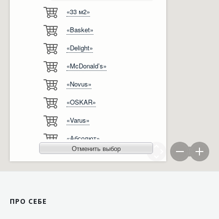
«33 м2»
Відгуки
Автоматизація
«Basket»
Ліцензії, сертифікати, дипломи
Сервіс
«Delight»
Відео
Модернізація
«McDonald’s»
Вакансії
«Novus»
«OSKAR»
«Varus»
«Абсолют»
Отменить выбор
«Агро-Овен»
«АТБ-Маркет»
«Ашан»
ПРО СЕБЕ
«Бімаркет»