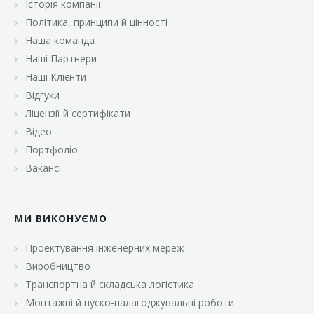
Історія компанії
«Брусничка»
Політика, принципи й цінності
«Велика Кишеня»
Наша команда
Наші Партнери
«Велмарт»
Наші Клієнти
«ВК Select»
Відгуки
Ліцензії й сертифікати
«ВК Експресс»
Відео
«Гуртовня»
Портфоліо
Вакансії
«Дон Марэ»
«Караван»
МИ ВИКОНУЄМО
«Класс»
«Континент»
Проектування інженерних мереж
Виробництво
«Лавина»
Транспортна й складська логістика
«Малинка»
Монтажні й пуско-налагоджувальні роботи