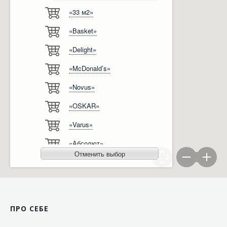
«33 м2»
Відгуки
Автоматизація
«Basket»
Ліцензії, сертифікати, дипломи
Сервіс
«Delight»
Відео
Модернізація
«McDonald’s»
Вакансії
«Novus»
«OSKAR»
«Varus»
«Абсолют»
Отменить выбор
«Агро-Овен»
«АТБ-Маркет»
«Ашан»
ПРО СЕБЕ
«Бімаркет»