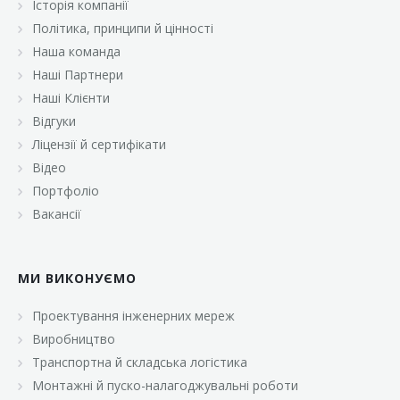
Історія компанії
«Брусничка»
Політика, принципи й цінності
«Велика Кишеня»
Наша команда
Наші Партнери
«Велмарт»
Наші Клієнти
«ВК Select»
Відгуки
Ліцензії й сертифікати
«ВК Експресс»
Відео
«Гуртовня»
Портфоліо
Вакансії
«Дон Марэ»
«Караван»
МИ ВИКОНУЄМО
«Класс»
«Континент»
Проектування інженерних мереж
Виробництво
«Лавина»
Транспортна й складська логістика
«Малинка»
Монтажні й пуско-налагоджувальні роботи