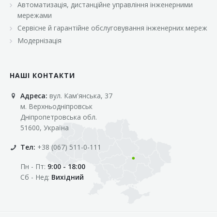
Автоматизація, дистанційне управління інженерними
«Марс»
мережами
«Оптовичок»
Сервісне й гарантійне обслуговування інженерних мереж
Модернізація
«Пік»
«Рост»
НАШІ КОНТАКТИ
«Свіжачок»
Адреса:
вул. Кам'янська, 37
«Сільпо»
м. Верхньодніпровськ
«Фора»
Дніпропетровська обл.
51600, Україна
«Фреш»
Тел:
+38 (067) 511-0-111
«Фуршет»
Пн - Пт:
9:00 - 18:00
«Цент»
Сб - Нед:
Вихідний
«Эко-маркет»
Інші клієнти