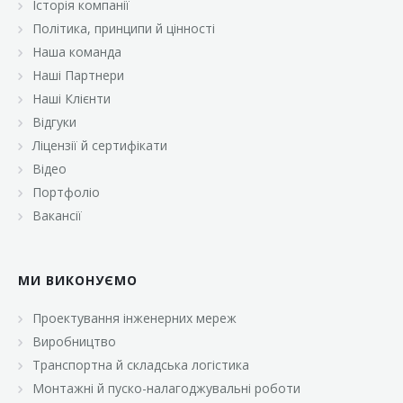
Історія компанії
«Брусничка»
Політика, принципи й цінності
«Велика Кишеня»
Наша команда
Наші Партнери
«Велмарт»
Наші Клієнти
«ВК Select»
Відгуки
Ліцензії й сертифікати
«ВК Експресс»
Відео
«Гуртовня»
Портфоліо
Вакансії
«Дон Марэ»
«Караван»
МИ ВИКОНУЄМО
«Класс»
«Континент»
Проектування інженерних мереж
Виробництво
«Лавина»
Транспортна й складська логістика
«Малинка»
Монтажні й пуско-налагоджувальні роботи