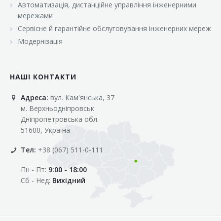
Автоматизація, дистанційне управління інженерними
«Марс»
мережами
«Оптовичок»
Сервісне й гарантійне обслуговування інженерних мереж
Модернізація
«Пік»
«Рост»
НАШІ КОНТАКТИ
«Свіжачок»
Адреса:
вул. Кам'янська, 37
«Сільпо»
м. Верхньодніпровськ
«Фора»
Дніпропетровська обл.
51600, Україна
«Фреш»
Тел:
+38 (067) 511-0-111
«Фуршет»
Пн - Пт:
9:00 - 18:00
«Цент»
Сб - Нед:
Вихідний
«Эко-маркет»
Інші клієнти