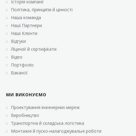
Історія компанії
«Брусничка»
Політика, принципи й цінності
«Велика Кишеня»
Наша команда
Наші Партнери
«Велмарт»
Наші Клієнти
«ВК Select»
Відгуки
Ліцензії й сертифікати
«ВК Експресс»
Відео
«Гуртовня»
Портфоліо
Вакансії
«Дон Марэ»
«Караван»
МИ ВИКОНУЄМО
«Класс»
«Континент»
Проектування інженерних мереж
Виробництво
«Лавина»
Транспортна й складська логістика
«Малинка»
Монтажні й пуско-налагоджувальні роботи