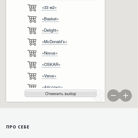
«33 м2»
Відгуки
Автоматизація
«Basket»
Ліцензії, сертифікати, дипломи
Сервіс
«Delight»
Відео
Модернізація
«McDonald’s»
Вакансії
«Novus»
«OSKAR»
«Varus»
«Абсолют»
Отменить выбор
«Агро-Овен»
«АТБ-Маркет»
«Ашан»
ПРО СЕБЕ
«Бімаркет»