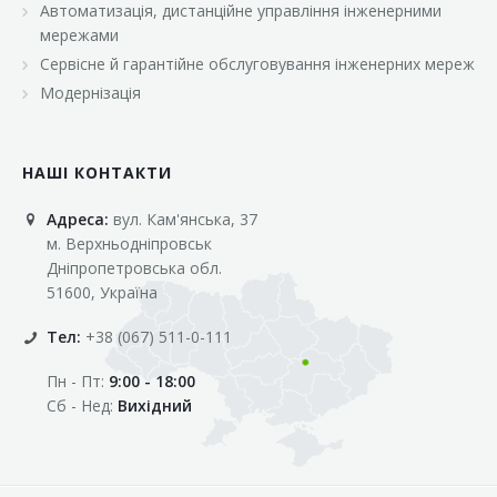
Автоматизація, дистанційне управління інженерними
«Марс»
мережами
«Оптовичок»
Сервісне й гарантійне обслуговування інженерних мереж
Модернізація
«Пік»
«Рост»
НАШІ КОНТАКТИ
«Свіжачок»
Адреса:
вул. Кам'янська, 37
«Сільпо»
м. Верхньодніпровськ
«Фора»
Дніпропетровська обл.
51600, Україна
«Фреш»
Тел:
+38 (067) 511-0-111
«Фуршет»
Пн - Пт:
9:00 - 18:00
«Цент»
Сб - Нед:
Вихідний
«Эко-маркет»
Інші клієнти