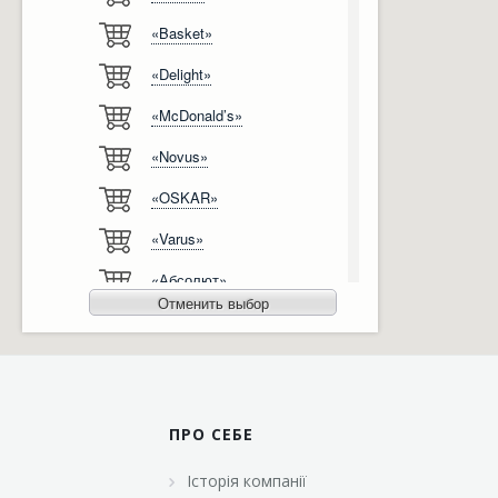
«Basket»
Відгуки
Автоматизація
«Delight»
Ліцензії, сертифікати, дипломи
Сервіс
«McDonald’s»
Відео
Модернізація
«Novus»
Вакансії
«OSKAR»
«Varus»
«Абсолют»
Отменить выбор
«Агро-Овен»
«АТБ-Маркет»
«Ашан»
ПРО СЕБЕ
«Бімаркет»
Історія компанії
«Брусничка»