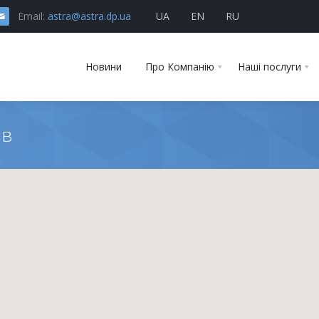
Email:
astra@astra.dp.ua
UA
EN
RU
Новини
Про Компанію
Наші послуги
ів