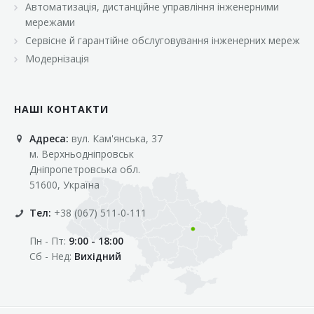
Автоматизація, дистанційне управління інженерними
«Марс»
мережами
«Оптовичок»
Сервісне й гарантійне обслуговування інженерних мереж
Модернізація
«Пік»
«Рост»
НАШІ КОНТАКТИ
«Свіжачок»
Адреса:
вул. Кам'янська, 37
«Сільпо»
м. Верхньодніпровськ
«Фора»
Дніпропетровська обл.
51600, Україна
«Фреш»
Тел:
+38 (067) 511-0-111
«Фуршет»
Пн - Пт:
9:00 - 18:00
«Цент»
Сб - Нед:
Вихідний
«Эко-маркет»
Інші клієнти