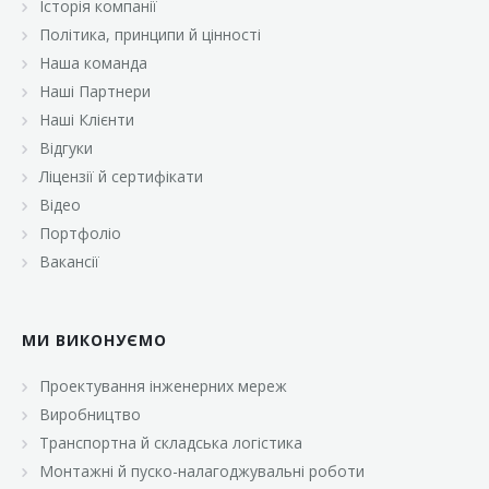
Історія компанії
«Брусничка»
Політика, принципи й цінності
«Велика Кишеня»
Наша команда
Наші Партнери
«Велмарт»
Наші Клієнти
«ВК Select»
Відгуки
Ліцензії й сертифікати
«ВК Експресс»
Відео
«Гуртовня»
Портфоліо
Вакансії
«Дон Марэ»
«Караван»
МИ ВИКОНУЄМО
«Класс»
«Континент»
Проектування інженерних мереж
Виробництво
«Лавина»
Транспортна й складська логістика
«Малинка»
Монтажні й пуско-налагоджувальні роботи