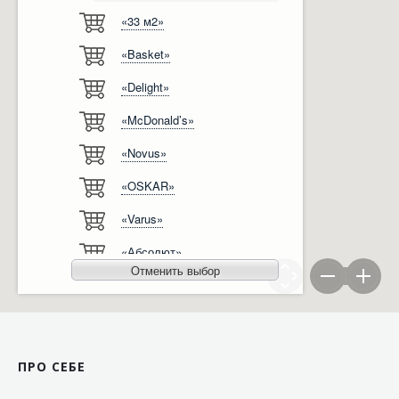
«33 м2»
Відгуки
Автоматизація
«Basket»
Ліцензії, сертифікати, дипломи
Сервіс
«Delight»
Відео
Модернізація
«McDonald’s»
Вакансії
«Novus»
«OSKAR»
«Varus»
«Абсолют»
Отменить выбор
«Агро-Овен»
«АТБ-Маркет»
«Ашан»
ПРО СЕБЕ
«Бімаркет»