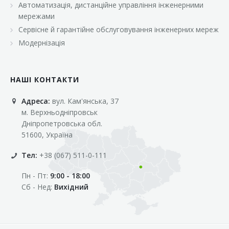
Автоматизація, дистанційне управління інженерними
«Марс»
мережами
«Оптовичок»
Сервісне й гарантійне обслуговування інженерних мереж
Модернізація
«Пік»
«Рост»
НАШІ КОНТАКТИ
«Свіжачок»
Адреса:
вул. Кам'янська, 37
«Сільпо»
м. Верхньодніпровськ
«Фора»
Дніпропетровська обл.
51600, Україна
«Фреш»
Тел:
+38 (067) 511-0-111
«Фуршет»
Пн - Пт:
9:00 - 18:00
«Цент»
Сб - Нед:
Вихідний
«Эко-маркет»
Інші клієнти