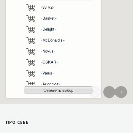
«33 м2»
Відгуки
Автоматизація
«Basket»
Ліцензії, сертифікати, дипломи
Сервіс
«Delight»
Відео
Модернізація
«McDonald’s»
Вакансії
«Novus»
«OSKAR»
«Varus»
«Абсолют»
Отменить выбор
«Агро-Овен»
«АТБ-Маркет»
«Ашан»
ПРО СЕБЕ
«Бімаркет»