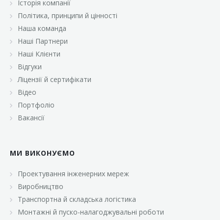
Історія компанії
«Брусничка»
Політика, принципи й цінності
«Велика Кишеня»
Наша команда
Наші Партнери
«Велмарт»
Наші Клієнти
«ВК Select»
Відгуки
Ліцензії й сертифікати
«ВК Експресс»
Відео
«Гуртовня»
Портфоліо
Вакансії
«Дон Марэ»
«Караван»
МИ ВИКОНУЄМО
«Класс»
«Континент»
Проектування інженерних мереж
Виробництво
«Лавина»
Транспортна й складська логістика
«Малинка»
Монтажні й пуско-налагоджувальні роботи