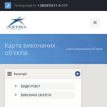
Телефонуйте:
+38(067)511-0-111
Новини
Карта виконаних
Карта виконаних об'єктів
Про Компанію
об'єктів
Наші послуги
Історія компанії
Портфоліо
Політика, принципи й цінності
Проектування
Категорії
Контакти
Наша команда
Виробництво
ВИДИ РОБІТ
Наші Клієнти
Логістика
ВИКОНАНІ ОБ'ЄКТИ
Наші Партнери
Монтаж і налагодження