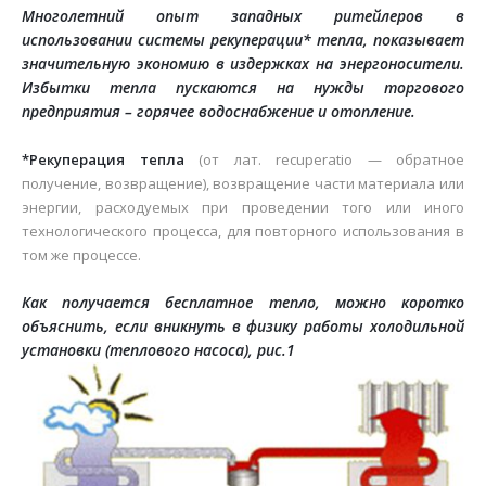
Многолетний опыт западных ритейлеров в
Автоматизація
Відгуки
использовании системы рекуперации* тепла, показывает
значительную экономию в издержках на энергоносители.
Сервіс
Ліцензії, сертифікати, дипломи
Избытки тепла пускаются на нужды торгового
предприятия – горячее водоснабжение и отопление.
Модернізація
Відео
*Рекуперация тепла
(от лат. recuperatio — обратное
Вакансії
получение,
возвращение), возвращение части материала или
энергии, расходуемых при
проведении того или иного
технологического процесса, для повторного
использования в
том же процессе.
Как получается бесплатное тепло, можно коротко
объяснить, если вникнуть в физику работы холодильной
установки (теплового насоса), рис.1