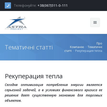
Телефонуйте:
+38(067)511-0-111
Новини
Про
Тематичні статті
Компанію
Тематичні
Про Компанію
статті
Рекуперация тепла
Наші послуги
Історія компанії
Портфоліо
Проектування
Політика, принципи й цінності
Рекуперация тепла
Контакти
Виробництво
Наша команда
Сегодня оптимизация потребления энергии является
серьезной задачей, а в условиях финансового кризиса ее
Логістика
Наші Клієнти
решение дает существенную экономию для торговых
объектов.
Монтаж і налагодження
Наші Партнери