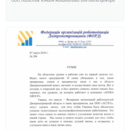
ООО Логистик Юнион Адиабатика для дата-центра