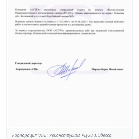
Автоматизация
Отзывы
Сервис
Лицензии, сертификаты, дипломы
Модернизация
Видео
Вакансии
Корпорация "АТБ" Реконструкция РЦ-22 г.Одесса